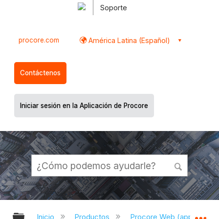
Soporte
procore.com
América Latina (Español)
Contáctenos
Iniciar sesión en la Aplicación de Procore
Expandir/contraer jerarquía global
Ex
Inicio
Productos
Procore Web (app.proco