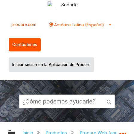
Soporte
procore.com
América Latina (Español)
Contáctenos
Iniciar sesión en la Aplicación de Procore
Expandir/contraer jerarquía global
Ex
Inicio
Productos
Procore Web (app.proco