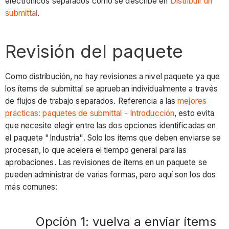
electrónicos separados como se describe en
Distribuir un
2:
submittal
.
vuelva
a
enviar
Revisión del paquete
ítems
rechazados
Como distribución, no hay revisiones a nivel paquete ya que
en
los ítems de submittal se aprueban individualmente a través
un
de flujos de trabajo separados. Referencia a las
mejores
nuevo
prácticas: paquetes de submittal - Introducción
, esto evita
paquete
que necesite elegir entre las dos opciones identificadas en
Conclusión
el paquete "Industria". Solo los ítems que deben enviarse se
Ver
procesan, lo que acelera el tiempo general para las
también
aprobaciones. Las revisiones de ítems en un paquete se
pueden administrar de varias formas, pero aquí son los dos
más comunes:
Opción 1: vuelva a enviar ítems