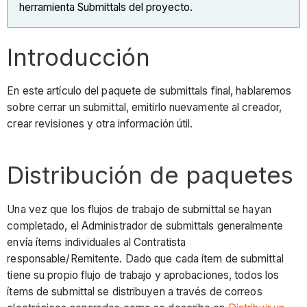
Revisión
herramienta Submittals del proyecto.
del
paquete
Introducción
Opción
1:
vuelva
En este artículo del paquete de submittals final, hablaremos
a
sobre cerrar un submittal, emitirlo nuevamente al creador,
enviar
crear revisiones y otra información útil.
ítems
dentro
Distribución de paquetes
del
mismo
paquete
Una vez que los flujos de trabajo de submittal se hayan
Filtro
completado, el Administrador de submittals generalmente
"Revisión
envía ítems individuales al Contratista
actual"
responsable/Remitente. Dado que cada ítem de submittal
tiene su propio flujo de trabajo y aprobaciones, todos los
Nota:
ítems de submittal se distribuyen a través de correos
Opción