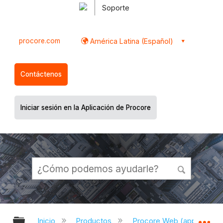
Soporte
procore.com
América Latina (Español)
Contáctenos
Iniciar sesión en la Aplicación de Procore
Expandir/contraer jerarquía global
Ex
Inicio
Productos
Procore Web (app.proco