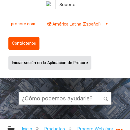
Soporte
procore.com
América Latina (Español)
Contáctenos
Iniciar sesión en la Aplicación de Procore
Expandir/contraer jerarquía global
Ex
Inicio
Productos
Procore Web (app.proco