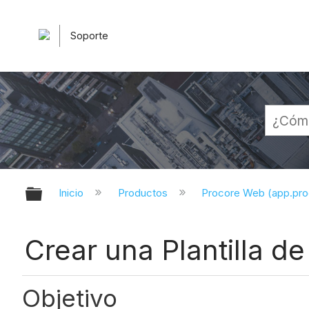
Soporte
Expandir/contraer jerarquía globa
Inicio
Productos
Procore Web (app.pr
Crear una Plantilla d
Objetivo