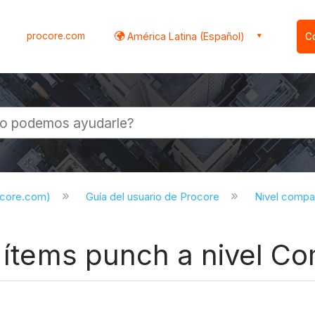
procore.com
América Latina (Español)
C
l
ocore.com)
Guía del usuario de Procore
Nivel compa
e ítems punch a nivel C