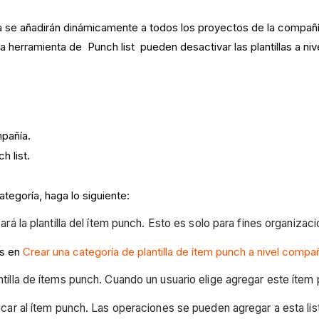
ía se añadirán dinámicamente a todos los proyectos de la compañí
 herramienta de Punch list pueden desactivar las plantillas a nive
mpañía.
h list
.
ategoría, haga lo siguiente:
ará la plantilla del ítem punch. Esto es solo para fines organizaci
os en
Crear una categoría de plantilla de ítem punch a nivel compa
antilla de ítems punch. Cuando un usuario elige agregar este ítem
licar al ítem punch. Las operaciones se pueden agregar a esta li