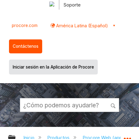
Soporte
procore.com
América Latina (Español)
Contáctenos
Iniciar sesión en la Aplicación de Procore
Expandir/contraer jerarquía global
Ex
Inicio
Productos
Procore Web (app.proco