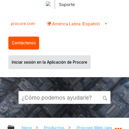
Soporte
procore.com
América Latina (Español)
Contáctenos
Iniciar sesión en la Aplicación de Procore
Expandir/contraer jerarquía global
Ex
Inicio
Productos
Procore Web (app.proco