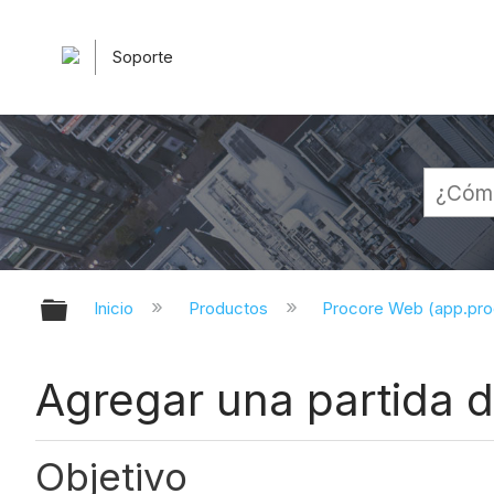
Soporte
Expandir/contraer jerarquía globa
Inicio
Productos
Procore Web (app.pr
Agregar una partida 
Objetivo