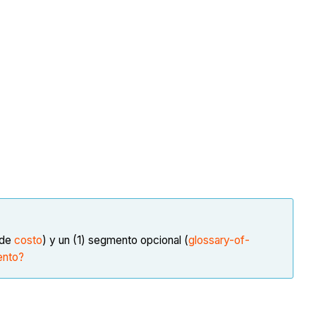
 de
costo
) y un (1) segmento opcional (
glossary-of-
ento?