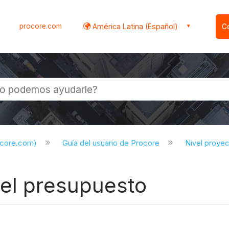
procore.com
América Latina (Español)
C
l
ocore.com)
Guía del usuario de Procore
Nivel proye
del presupuesto