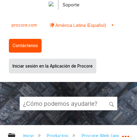
Soporte
procore.com
América Latina (Español)
Contáctenos
Iniciar sesión en la Aplicación de Procore
Expandir/contraer jerarquía global
Ex
Inicio
Productos
Procore Web (app.proco