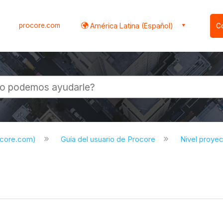
procore.com
América Latina (Español)
C
l
ocore.com)
Guía del usuario de Procore
Nivel proye