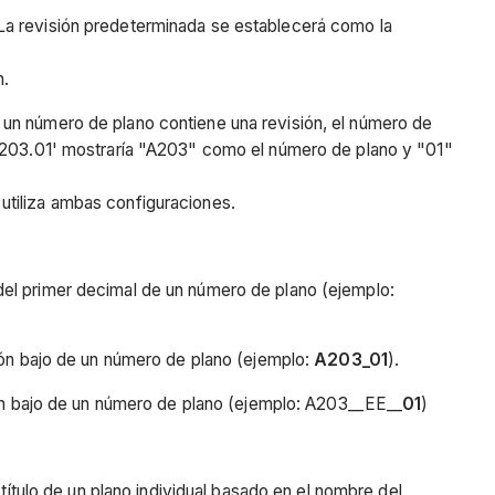
. La revisión predeterminada se establecerá como la
n.
Si un número de plano contiene una revisión, el número de
 'A203.01' mostraría "A203" como el número de plano y "01"
utiliza ambas configuraciones.
 del primer decimal de un número de plano (ejemplo:
ión bajo de un número de plano (ejemplo:
A203_01
).
ión bajo de un número de plano (ejemplo: A203__EE__
01
)
 título de un plano individual basado en el nombre del