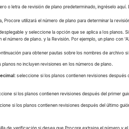
mero o letra de revisión de plano predeterminado, ingréselo aquí
 Procore utilizará el número de plano para determinar la revisió
 desplegable y seleccione la opción que se aplica a los planos. 
en el número de plano. y la Revisión. Por ejemplo, un plano con
ntinuación para obtener pautas sobre los nombres de archivo si 
os planos no incluyen revisiones en los números de plano.
decimal
: seleccione si los planos contienen revisiones después
ccione si los planos contienen revisiones después del primer gu
ccione si los planos contienen revisiones después del último gu
illa de verificación si desea que Procore extraiga el número y el