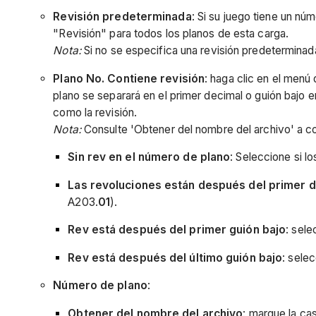
Revisión predeterminada
: Si su juego tiene un nú
"Revisión" para todos los planos de esta carga.
Nota:
Si no se especifica una revisión predeterminada,
Plano No. Contiene revisión
: haga clic en el menú
plano se separará en el primer decimal o guión bajo 
como la revisión.
Nota:
Consulte 'Obtener del nombre del archivo' a co
Sin rev en el número de plano
: Seleccione si l
Las revoluciones están después del primer 
A203.
01
).
Rev está después del primer guión bajo
: sele
Rev está después del último guión bajo
: sele
Número de plano
:
Obtener del nombre del archivo
: marque la cas