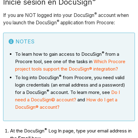
Inicie sesión en DocuSign
®
If you are NOT logged into your DocuSign
account when
®
you launch the DocuSign
application from Procore:
NOTES
®
To learn how to gain access to DocuSign
from a
Procore tool, see one of the tasks in
Which Procore
project tools support the DocuSign® integration?
®
To log into DocuSign
from Procore, you need valid
login credentials (an email address and a password)
®
for a DocuSign
account. To learn more, see
Do I
need a DocuSign© account?
and
How do I get a
DocuSign® account?
®
At the DocuSign
Log In page, type your email address in