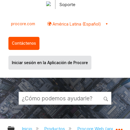
Soporte
procore.com
América Latina (Español)
Contáctenos
Iniciar sesión en la Aplicación de Procore
Expandir/contraer jerarquía global
Ex
Inicio
Productos
Procore Web (app.proco