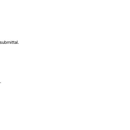
 submittal.
n.