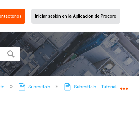
ontáctenos
Iniciar sesión en la Aplicación de Procore
cto
Submittals
Submittals - Tutoriales
R
Expa