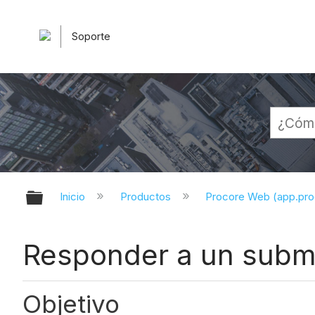
Soporte
Expandir/contraer jerarquía globa
Inicio
Productos
Procore Web (app.pr
Responder a un subm
Objetivo