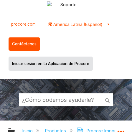
Soporte
procore.com
América Latina (Español)
Contáctenos
Iniciar sesión en la Aplicación de Procore
Expandir/contraer jerarquía global
Ex
Inicio
Productos
Procore Imports