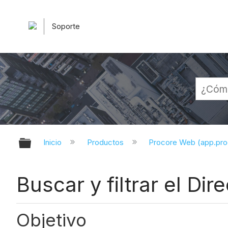
Soporte
Expandir/contraer jerarquía globa
Inicio
Productos
Procore Web (app.pr
Buscar y filtrar el Di
Objetivo