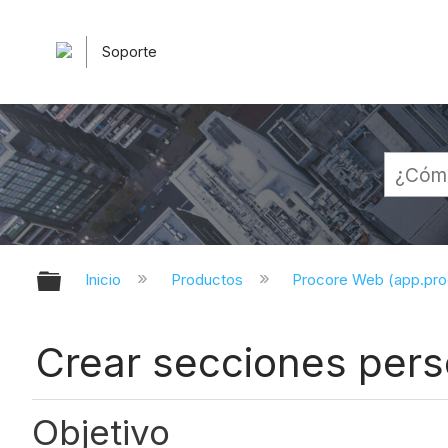
Soporte
Expandir/contraer jerarquía globa
Inicio
Productos
Procore Web (app.pr
Crear secciones pers
Objetivo