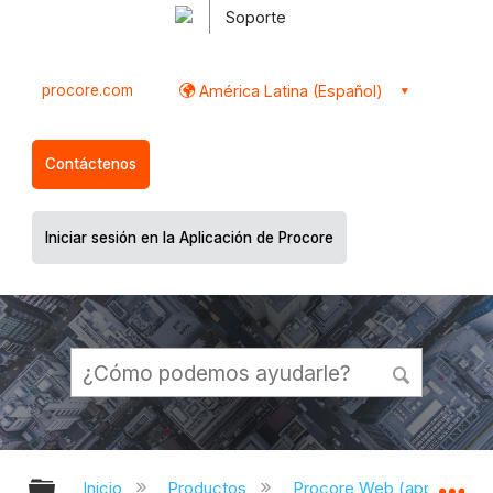
Soporte
procore.com
América Latina (Español)
Contáctenos
Iniciar sesión en la Aplicación de Procore
Expandir/contraer jerarquía global
Ex
Inicio
Productos
Procore Web (app.proco