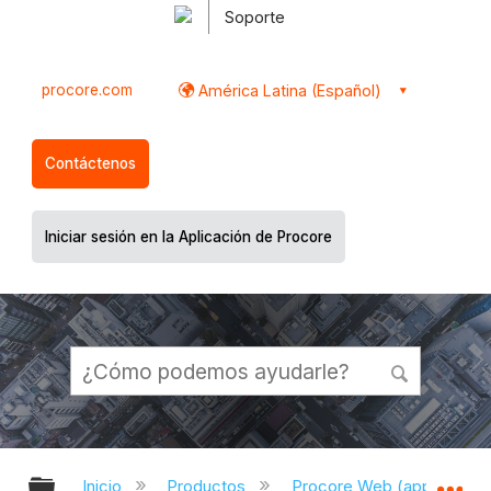
Soporte
procore.com
América Latina (Español)
Contáctenos
Iniciar sesión en la Aplicación de Procore
Expandir/contraer jerarquía global
Ex
Inicio
Productos
Procore Web (app.proco