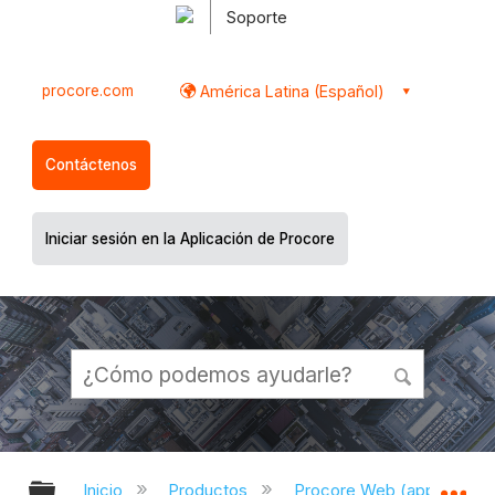
Soporte
procore.com
América Latina (Español)
Contáctenos
Iniciar sesión en la Aplicación de Procore
Expandir/contraer jerarquía global
Ex
Inicio
Productos
Procore Web (app.proco