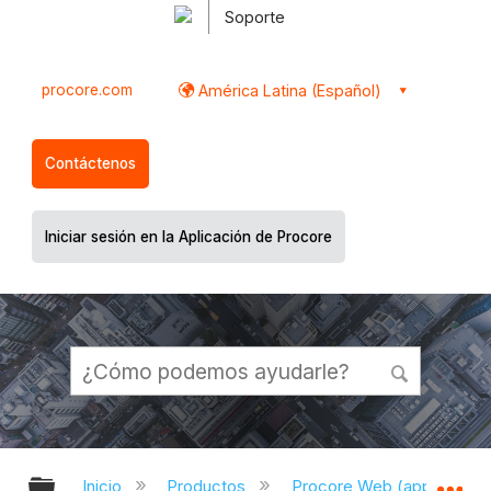
Soporte
procore.com
América Latina (Español)
Contáctenos
Iniciar sesión en la Aplicación de Procore
Expandir/contraer jerarquía global
Ex
Inicio
Productos
Procore Web (app.proco