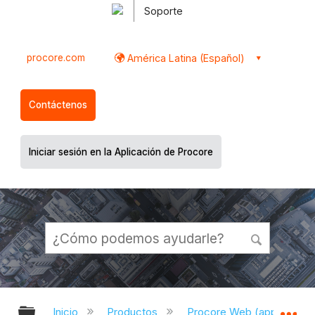
Soporte
procore.com
América Latina (Español)
Contáctenos
Iniciar sesión en la Aplicación de Procore
Expandir/contraer jerarquía global
Ex
Inicio
Productos
Procore Web (app.proco