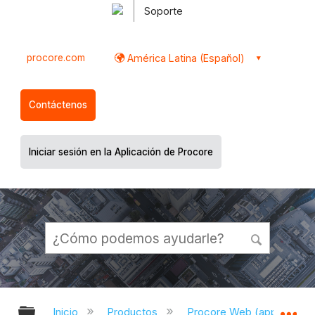
Soporte
procore.com
América Latina (Español)
Contáctenos
Iniciar sesión en la Aplicación de Procore
Expandir/contraer jerarquía global
Ex
Inicio
Productos
Procore Web (app.proco