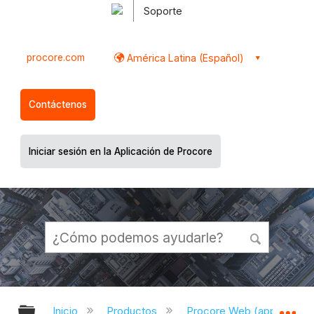
Soporte
procore.com
América Latina (Español)
Contáctenos
Iniciar sesión en la Aplicación de Procore
Expandir/contraer jerarquía global
Ex
Inicio
Productos
Procore Web (app.proco