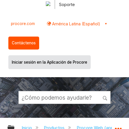
Soporte
procore.com
América Latina (Español)
Contáctenos
Iniciar sesión en la Aplicación de Procore
Expandir/contraer jerarquía global
Ex
Inicio
Productos
Procore Web (app.proco