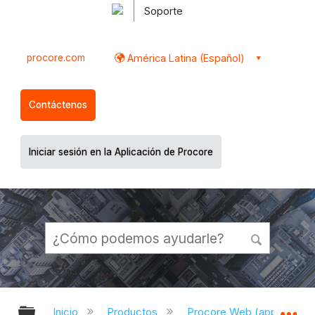
Soporte
procore.com
América Latina (Español)
Contáctenos
Iniciar sesión en la Aplicación de Procore
Expandir/contraer jerarquía global
Ex
Inicio
Productos
Procore Web (app.proco