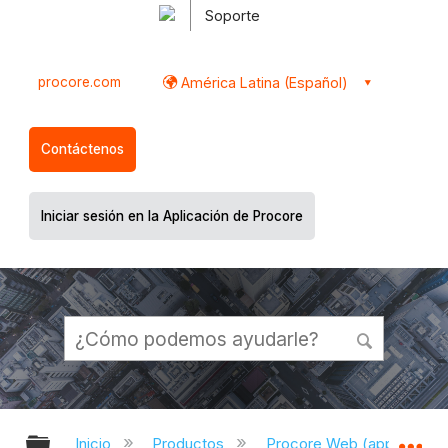
Soporte
procore.com
América Latina (Español)
Contáctenos
Iniciar sesión en la Aplicación de Procore
Expandir/contraer jerarquía global
Ex
Inicio
Productos
Procore Web (app.proco