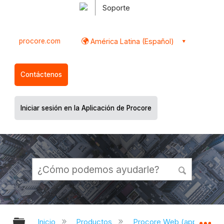
Soporte
procore.com
América Latina (Español)
Contáctenos
Iniciar sesión en la Aplicación de Procore
Expandir/contraer jerarquía global
Ex
Inicio
Productos
Procore Web (app.proco