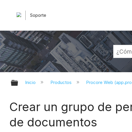
Soporte
Expandir/contraer jerarquía globa
Inicio
Productos
Procore Web (app.pr
Crear un grupo de pe
de documentos