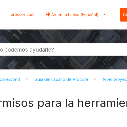
procore.com
América Latina (Español)
C
l
ocore.com)
Guía del usuario de Procore
Nivel proye
rmisos para la herramie