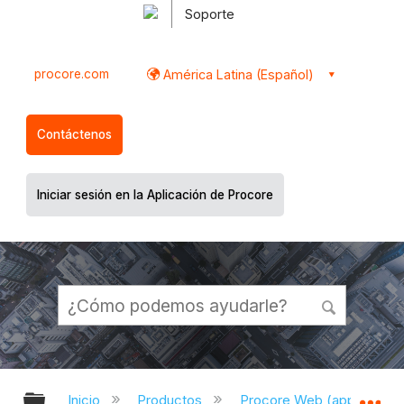
Soporte
procore.com
América Latina (Español)
Contáctenos
Iniciar sesión en la Aplicación de Procore
Expandir/contraer jerarquía global
Ex
Inicio
Productos
Procore Web (app.proco