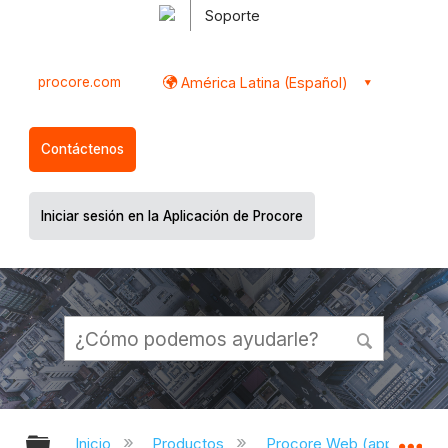
Soporte
procore.com
América Latina (Español)
Contáctenos
Iniciar sesión en la Aplicación de Procore
Expandir/contraer jerarquía global
Ex
Inicio
Productos
Procore Web (app.proco