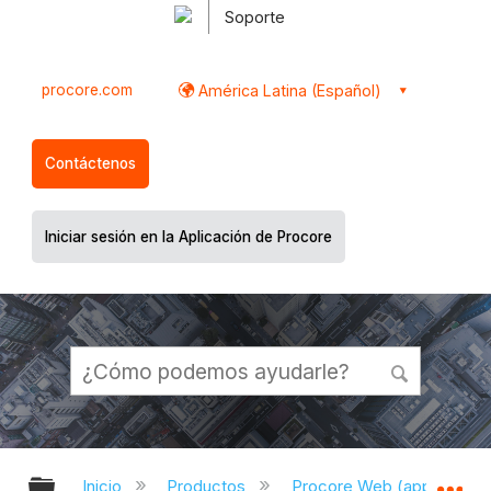
Soporte
procore.com
América Latina (Español)
Contáctenos
Iniciar sesión en la Aplicación de Procore
Expandir/contraer jerarquía global
Ex
Inicio
Productos
Procore Web (app.proco