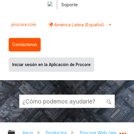
Soporte
procore.com
América Latina (Español)
Contáctenos
Iniciar sesión en la Aplicación de Procore
Expandir/contraer jerarquía global
Ex
Inicio
Productos
Procore Web (app.proco