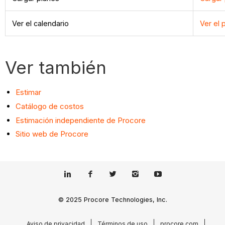
Ver el calendario
Ver el
Ver también
Estimar
Catálogo de costos
Estimación independiente de Procore
Sitio web de Procore
© 2025 Procore Technologies, Inc.
Aviso de privacidad
Términos de uso
procore.com