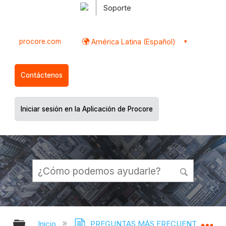
Soporte
procore.com
América Latina (Español)
Contáctenos
Iniciar sesión en la Aplicación de Procore
Expandir/contraer jerarquía global
Ex
Inicio
PREGUNTAS MÁS FRECUENTES