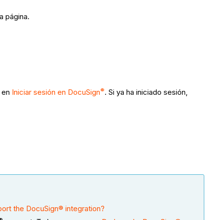
 la página.
®
s en
Iniciar sesión en DocuSign
. Si ya ha iniciado sesión,
ort the DocuSign® integration?
®