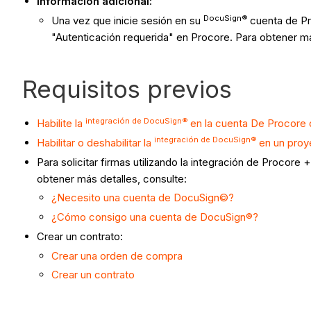
Información adicional:
DocuSign®
Una vez que inicie sesión en su
cuenta de Pr
"Autenticación requerida" en Procore. Para obtener m
Requisitos previos
integración de DocuSign®
Habilite la
en la cuenta De Procore
integración de DocuSign®
Habilitar o deshabilitar la
en un proy
Para solicitar firmas utilizando la integración de Proco
obtener más detalles, consulte:
¿Necesito una cuenta de DocuSign©?
¿Cómo consigo una cuenta de DocuSign®?
Crear un contrato:
Crear una orden de compra
Crear un contrato