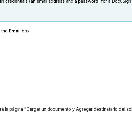
gin credentials (an email address and a password) for a DocuSign
n the
Email
box:
rá la página "Cargar un documento y Agregar destinatario del s