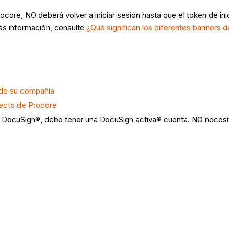
ocore, NO deberá volver a iniciar sesión hasta que el token de in
ás información, consulte
¿Qué significan los diferentes banners
 de su compañía
ecto de Procore
re + DocuSign®, debe tener una DocuSign activa® cuenta. NO nece