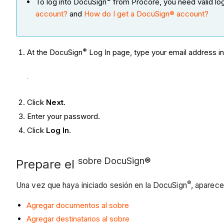
To log into DocuSign
from Procore, you need valid lo
account?
and
How do I get a DocuSign® account?
®
At the DocuSign
Log In page, type your email address i
Click
Next
.
Enter your password.
Click
Log In
.
sobre DocuSign®
Prepare el
®
Una vez que haya iniciado sesión en la DocuSign
, aparece
Agregar documentos al sobre
Agregar destinatarios al sobre