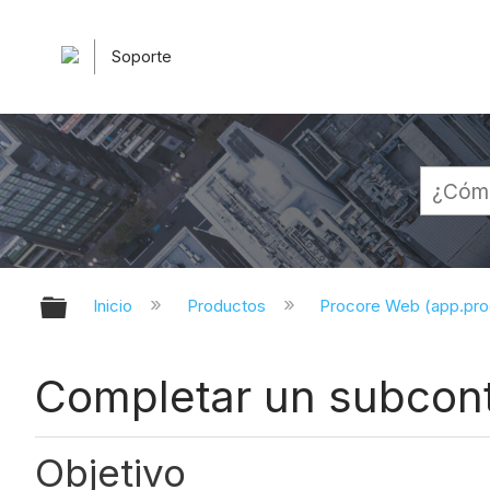
Soporte
Expandir/contraer jerarquía globa
Inicio
Productos
Procore Web (app.pr
Completar un subcon
Objetivo