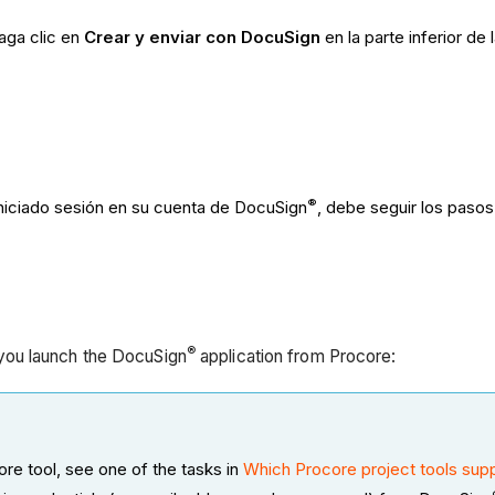
haga clic en
Crear y enviar con DocuSign
en la parte inferior de
®
iniciado sesión en su cuenta de DocuSign
, debe seguir los paso
®
ou launch the DocuSign
application from Procore:
re tool, see one of the tasks in
Which Procore project tools supp