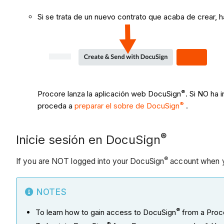
Si se trata de un nuevo contrato que acaba de crear, 
®
Procore lanza la aplicación web DocuSign
. Si NO ha 
®
proceda a
preparar el sobre de DocuSign
.
®
Inicie sesión en DocuSign
®
If you are NOT logged into your DocuSign
account when y
NOTES
®
To learn how to gain access to DocuSign
from a Proco
®