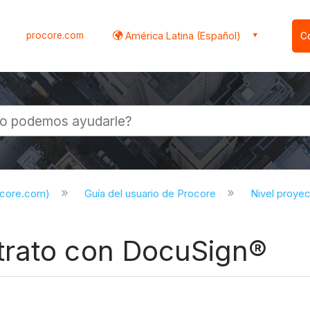
procore.com
América Latina (Español)
C
l
ocore.com)
Guía del usuario de Procore
Nivel proye
trato con DocuSign®