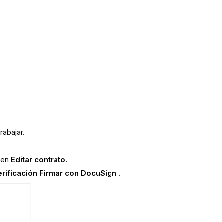
rabajar.
c en
Editar contrato.
erificación Firmar con DocuSign
.