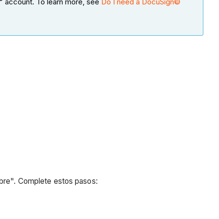
account. To learn more, see
Do I need a DocuSign©
obre". Complete estos pasos: