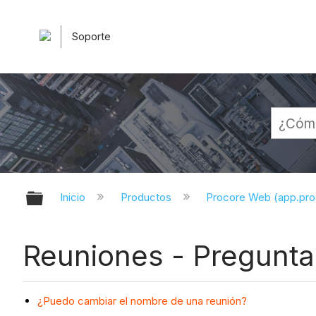
Soporte
Expandir/contraer jerarquía globa
Inicio
Productos
Procore Web (app.pr
Reuniones - Pregunta
¿Puedo cambiar el nombre de una reunión?