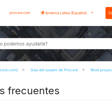
procore.com
América Latina (Español)
C
l
ocore.com)
Guía del usuario de Procore
Nivel proye
s frecuentes