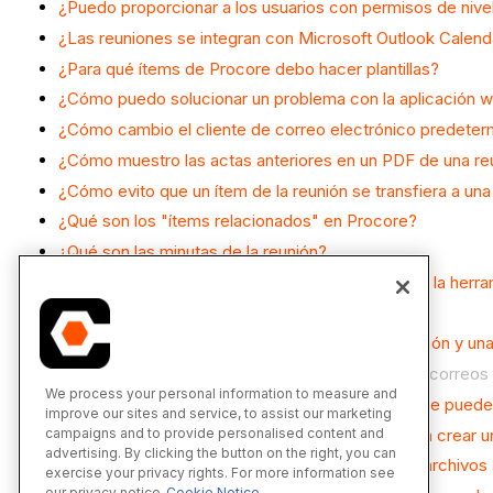
¿Puedo proporcionar a los usuarios con permisos de nivel
¿Las reuniones se integran con Microsoft Outlook Calend
¿Para qué ítems de Procore debo hacer plantillas?
¿Cómo puedo solucionar un problema con la aplicación 
¿Cómo cambio el cliente de correo electrónico predeter
¿Cómo muestro las actas anteriores en un PDF de una re
¿Cómo evito que un ítem de la reunión se transfiera a un
¿Qué son los "ítems relacionados" en Procore?
¿Qué son las minutas de la reunión?
¿Qué permisos granulares están disponibles para la herr
¿Qué es la bandeja de reciclaje de Procore?
¿Cuál es la diferencia entre un grupo de distribución y una
¿Cuándo expiran los enlaces de descarga en los correos
We process your personal information to measure and
¿Qué versiones de archivos de Microsoft Excel se puede
improve our sites and service, to assist our marketing
¿Qué herramientas de Procore puedo utilizar para crear u
campaigns and to provide personalised content and
advertising. By clicking the button on the right, you can
¿Qué herramientas de Procore me permiten ver archivos 
exercise your privacy rights. For more information see
our privacy notice
Cookie Notice