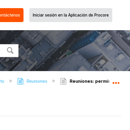
ontáctenos
Iniciar sesión en la Aplicación de Procore
cto
Reuniones
Reuniones: permisos de us
Expa