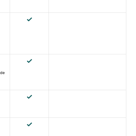
a
 de