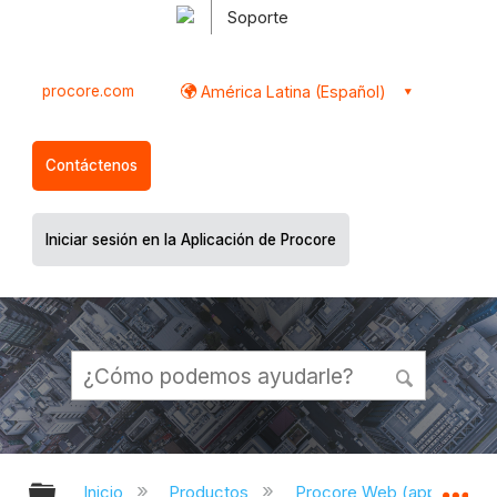
Soporte
procore.com
América Latina (Español)
Contáctenos
Iniciar sesión en la Aplicación de Procore
Expandir/contraer jerarquía global
Ex
Inicio
Productos
Procore Web (app.proco