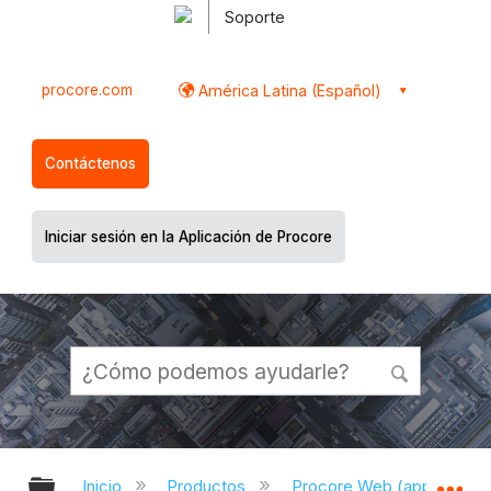
Soporte
procore.com
América Latina (Español)
Contáctenos
Iniciar sesión en la Aplicación de Procore
Expandir/contraer jerarquía global
Ex
Inicio
Productos
Procore Web (app.proco