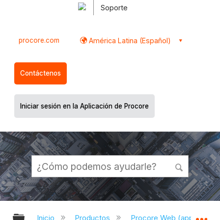
Soporte
procore.com
América Latina (Español)
Contáctenos
Iniciar sesión en la Aplicación de Procore
Expandir/contraer jerarquía global
Ex
Inicio
Productos
Procore Web (app.proco