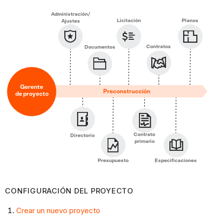
proyecto
Preconstrucción
Administración/
Licitación
Planos
Ajustes
Configuración
del
Contratos
Documentos
proyecto
Curso
de
Gerente
la
Preconstrucción
de proyecto
construcción
Administración
de
Contrato
Directorio
primario
documentación
Administración
Presupuesto
Especificaciones
financiera
Interacciones
CONFIGURACIÓN DEL PROYECTO
con
el
Crear un nuevo proyecto
equipo