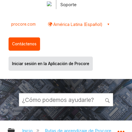
Soporte
procore.com
América Latina (Español)
Contáctenos
Iniciar sesión en la Aplicación de Procore
Expandir/contraer jerarquía global
Ex
Inicio
Rutas de aprendizaje de Procore
Pro