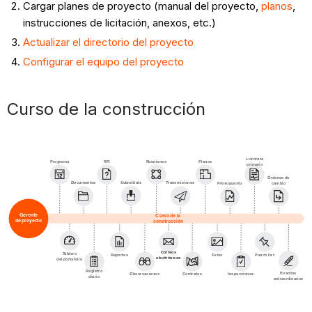
Cargar planes de proyecto (manual del proyecto,
planos
,
de
instrucciones de licitación, anexos, etc.)
diseño
Actualizar el directorio del proyecto
Interacciones
Configurar el equipo del proyecto
con
contratistas
Supervisar
Curso de la construcción
la
actividad
del
Contrato
Programa
RFI
Reuniones
Planos
primario
proyecto
Órdenes de
Submittals
Documentos
Transmisiones
Presupuesto
cambio
Posconstrucción
Cierre
Gerente
Curso de la
de proyecto
construcción
del
proyecto
Correos
Tablero
Reportes
Fotos
Punch list
electrónicos
del portafolio
Registro
Eventos
Observaciones
Contratos
Inspecciones
diario
extraordinarios