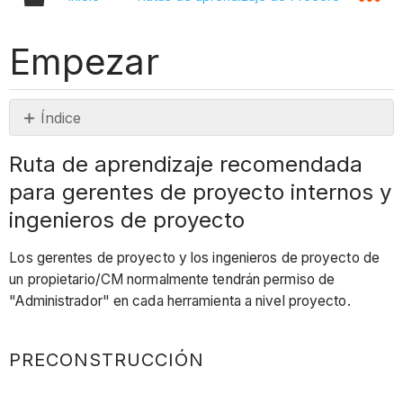
Empezar
Índice
Ruta
Ruta de aprendizaje recomendada
de
para gerentes de proyecto internos y
aprendizaje
recomendada
ingenieros de proyecto
para
gerentes
Los gerentes de proyecto y los ingenieros de proyecto de
de
un propietario/CM normalmente tendrán permiso de
proyecto
"Administrador" en cada herramienta a nivel proyecto.
internos
y
PRECONSTRUCCIÓN
ingenieros
de