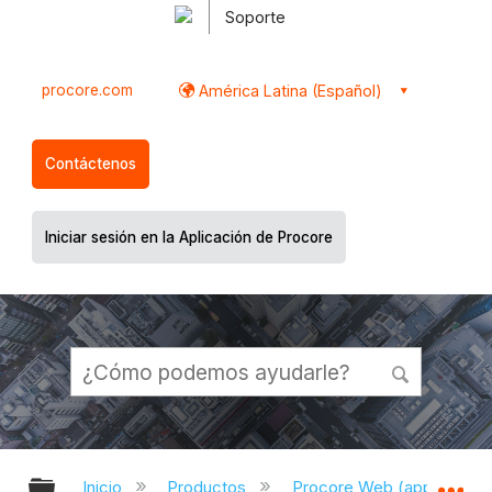
Soporte
procore.com
América Latina (Español)
Contáctenos
Iniciar sesión en la Aplicación de Procore
Expandir/contraer jerarquía global
Ex
Inicio
Productos
Procore Web (app.proco