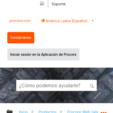
Soporte
procore.com
América Latina (Español)
Contáctenos
Iniciar sesión en la Aplicación de Procore
Expandir/contraer jerarquía global
Ex
Inicio
Productos
Procore Web (app.proco